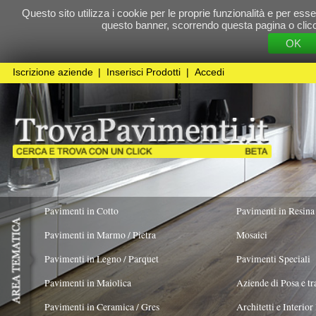
Questo sito utilizza i cookie per le proprie funzionalità e per essere sicuri che t
questo banner, scorrendo questa pagina o cliccando qualunque 
OK
Cookie Pol
Iscrizione aziende
|
Inserisci Prodotti
|
Accedi
Pavimenti in Cotto
Pavimenti in Resina
Pavimenti in Marmo / Pietra
Mosaici
Pavimenti in Legno / Parquet
Pavimenti Speciali
Pavimenti in Maiolica
Aziende di Posa e trattamento Pavimenti
Pavimenti in Ceramica / Gres
Architetti e Interior Design
ADATTO PER
COLORE PREVALENTE
TIPOLOGIA MA
Pavimenti in legno artistici
|
Pavimenti di recupero
|
Gres Effetto Legno