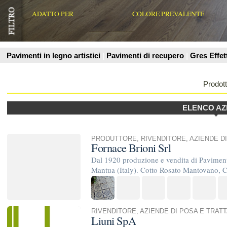
Prodotti
ELENCO AZIENDE
PRODUTTORE
,
RIVENDITORE
,
AZIENDE DI POSA E TRATT
Fornace Brioni Srl
Dal 1920 produzione e vendita di Pavimenti in Cotto Fatti a
Mantua (Italy). Cotto Rosato Mantovano, Cotto Lombardo Var
RIVENDITORE
,
AZIENDE DI POSA E TRATTAMENTO
Liuni SpA
Liuni nasce negli anni Cinquanta come piccola attività artigi
capacità e le conoscenze tecniche del fondatore, unite alle ...
PRODUTTORE
,
ARCHITETTO INTERIOR DESIGN
Ippogrifo Design
Ippogrifo è l’ultima azienda italiana di design nata nel segm
Creatività e Passione Le proposte hanno ...