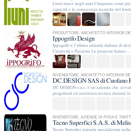
RIVENDITORE
,
ARCHITETTO INTERIOR DESIGN
DC.DESIGN SAS di Cuofano Ferdinando &
DC DESIGN s.a.s. è un’azienda che, avvalendosi di un team di
progettuali ed assistenza tecnica durante la scelta del material
RIVENDITORE
,
AZIENDE DI POSA E TRATTAMENTO
Tecno Superfici S.A.S. di Melis Michele & C
Tecno Superfici azienda specializzata nella progettazione e p
superfici continue e di prodotti innovativi ed eco-compatibili 
TrovaPavimenti.it
AF Coding Studio
via A. Diaz, 1
Tutte le immagini presenti sul portale sono di 
20087 Robecco sul Naviglio (MI)
T: 1,678
P.iva 03980840965