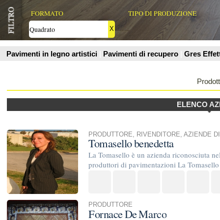
Prodotti
ELENCO AZIENDE
PRODUTTORE
,
RIVENDITORE
,
AZIENDE DI POSA E TRATT
Tomasello benedetta
La Tomasello è un azienda riconosciuta nel settore delle p
produttori di pavimentazioni La Tomasello Srl offre una ampi
PRODUTTORE
Fornace De Marco
La fornace De Marco fondata nel 1860 e tramandata da padre i
esperienza cotto fatto a mano con lo stesso procedimento di 1
PRODUTTORE
LA FAUCI ROCCO E C SNC
PRODUZIONE DI COTTO RUSTICO SMALTATO E DEC
ARTIGIANALE.