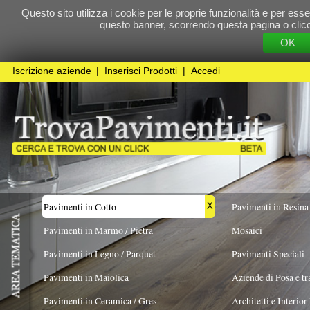
Questo sito utilizza i cookie per le proprie funzionalità e per essere sicuri che t
questo banner, scorrendo questa pagina o cliccando qualunque 
OK
Cookie Pol
Iscrizione aziende
|
Inserisci Prodotti
|
Accedi
Pavimenti in Cotto
Pavimenti in Resina
X
Pavimenti in Marmo / Pietra
Mosaici
Pavimenti in Legno / Parquet
Pavimenti Speciali
Pavimenti in Maiolica
Aziende di Posa e trattamento Pavimenti
Pavimenti in Ceramica / Gres
Architetti e Interior Design
FORMATO
TIPO DI PRODUZIONE
COLORE PREV
Quadrato
X
Pavimenti in legno artistici
|
Pavimenti di recupero
|
Gres Effetto Legno