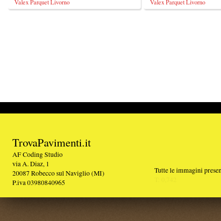
TrovaPavimenti.it
AF Coding Studio
via A. Diaz, 1
Tutte le immagini presenti sul portale sono di 
20087 Robecco sul Naviglio (MI)
T: 0,742
P.iva 03980840965