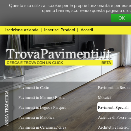
Questo sito utilizza i cookie per le proprie funzionalità e per essere sicuri che t
questo banner, scorrendo questa pagina o cliccando qualunque 
OK
Cookie Pol
Iscrizione aziende
|
Inserisci Prodotti
|
Accedi
Pavimenti in Cotto
Pavimenti in Resina
Pavimenti in Marmo / Pietra
Mosaici
Pavimenti in Legno / Parquet
Pavimenti Speciali
Pavimenti in Maiolica
Aziende di Posa e trattamento Pavimenti
Pavimenti in Ceramica / Gres
Architetti e Interior Design
TIPOLOGIA MATERIALE
COLORE PREVALENTE
FORMATO
Più colori in un singolo pezzo
X
Pavimenti in legno artistici
|
Pavimenti di recupero
|
Gres Effetto Legno