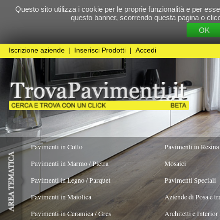
Questo sito utilizza i cookie per le proprie funzionalità e per essere sicuri che t
questo banner, scorrendo questa pagina o cliccando qualunque 
OK
Cookie Pol
Iscrizione aziende
|
Inserisci Prodotti
|
Accedi
Pavimenti in Cotto
Pavimenti in Resina
Pavimenti in Marmo / Pietra
Mosaici
Pavimenti in Legno / Parquet
Pavimenti Speciali
Pavimenti in Maiolica
Aziende di Posa e trattamento Pavimenti
Pavimenti in Ceramica / Gres
Architetti e Interior Design
COLORE PREVALENTE
STILE
TIPOLOGIA PR
Pavimenti in legno artistici
|
Pavimenti di recupero
|
Gres Effetto Legno