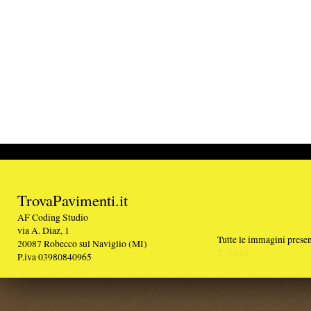
TrovaPavimenti.it
AF Coding Studio
via A. Diaz, 1
Tutte le immagini presenti sul portale sono di 
20087 Robecco sul Naviglio (MI)
T: 0,410
P.iva 03980840965