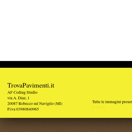
TrovaPavimenti.it
AF Coding Studio
via A. Diaz, 1
Tutte le immagini presenti sul portale sono di 
20087 Robecco sul Naviglio (MI)
T: 0,391
P.iva 03980840965