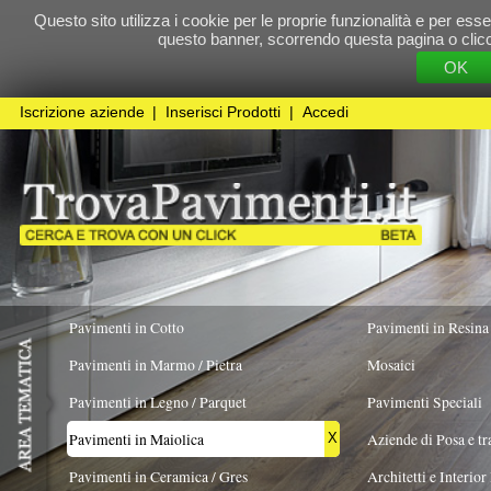
Questo sito utilizza i cookie per le proprie funzionalità e per essere sicuri che t
questo banner, scorrendo questa pagina o cliccando qualunque 
OK
Cookie Pol
Iscrizione aziende
|
Inserisci Prodotti
|
Accedi
Pavimenti in Cotto
Pavimenti in Resina
Pavimenti in Marmo / Pietra
Mosaici
Pavimenti in Legno / Parquet
Pavimenti Speciali
Pavimenti in Maiolica
Aziende di Posa e trattamento Pavimenti
X
Pavimenti in Ceramica / Gres
Architetti e Interior Design
TIPOLOGIA
COLORE PREVALENTE
FORMATO
Pavimenti in legno artistici
|
Pavimenti di recupero
|
Gres Effetto Legno