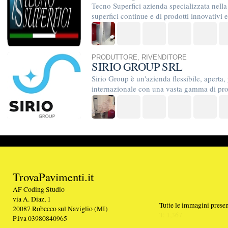
TrovaPavimenti.it
AF Coding Studio
via A. Diaz, 1
Tutte le immagini presenti sul portale sono di 
20087 Robecco sul Naviglio (MI)
T: 1,367
P.iva 03980840965