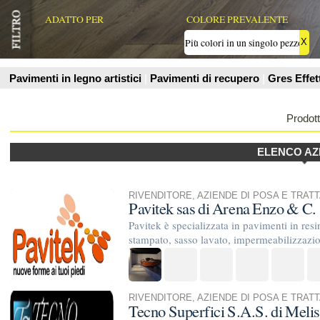
Prodotti
ELENCO AZIENDE
RIVENDITORE
,
AZIENDE DI POSA E TRATTAMENTO
Pavitek sas di Arena Enzo & C.
Pavitek è specializzata in pavimenti in resina civili e indust
stampato, sasso lavato, impermeabilizzazioni terrazzi e copert
RIVENDITORE
,
AZIENDE DI POSA E TRATTAMENTO
Tecno Superfici S.A.S. di Melis Michele & C
Tecno Superfici azienda specializzata nella progettazione e p
superfici continue e di prodotti innovativi ed eco-compatibili 
PRODUTTORE
,
RIVENDITORE
SIRIO GROUP SRL
Sirio Group è un'azienda flessibile, aperta, proiettata al futur
internazionale con una vasta gamma di prodotti per la realizz