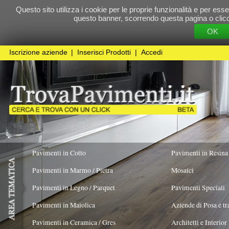
Questo sito utilizza i cookie per le proprie funzionalità e per essere sicuri che t
questo banner, scorrendo questa pagina o cliccando qualunque 
OK
Cookie Pol
Iscrizione aziende
|
Inserisci Prodotti
|
Accedi
Pavimenti in Cotto
Pavimenti in Resina
Pavimenti in Marmo / Pietra
Mosaici
Pavimenti in Legno / Parquet
Pavimenti Speciali
Pavimenti in Maiolica
Aziende di Posa e trattamento Pavimenti
Pavimenti in Ceramica / Gres
Architetti e Interior Design
ADATTO PER
COLORE PREVALENTE
TIPOLOGIA MA
Più colori in un singolo pezzo
X
Pavimenti in legno artistici
|
Pavimenti di recupero
|
Gres Effetto Legno